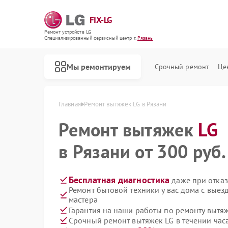
FIX-LG
Ремонт устройств LG
Специализированный cервисный центр г.
Рязань
Мы ремонтируем
Срочный ремонт
Це
Главная
Ремонт вытяжек LG в Рязани
Ремонт вытяжек
LG
в Рязани от 300 руб.
Бесплатная диагностика
даже при отказ
Ремонт бытовой техники у вас дома с вые
мастера
Гарантия на наши работы по ремонту вытя
Срочный ремонт вытяжек LG в течении час
Ремонт роботов-пылесосов LG
Ремонт интерактивных панелей LG
Ремонт акустических систем LG
Ремонт портативных акустик LG
Ремонт камер видеонаблюдения LG
Ремонт морозильных камер LG
Ремонт вертикальных пылесосов LG
Ремонт портативных колонок LG
Ремонт музыкальных центров LG
Ремонт домашних кинотеатров LG
Ремонт холодильных камер LG
Ремонт посудомоечных машин LG
Ремонт микроволновых печей LG