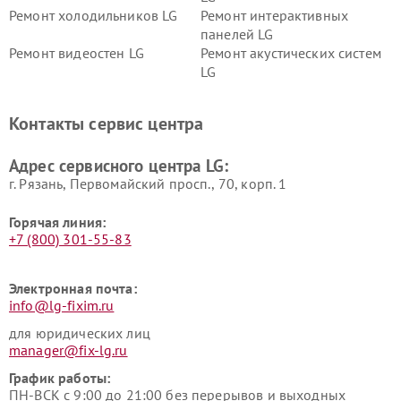
Ремонт холодильников LG
Ремонт интерактивных
панелей LG
Ремонт видеостен LG
Ремонт акустических систем
LG
Ремонт портативных акустик
Ремонт камер
LG
видеонаблюдения LG
Контакты сервис центра
Ремонт морозильных камер
Ремонт вертикальных
LG
пылесосов LG
Адрес сервисного центра LG:
г. Рязань, Первомайский просп., 70, корп. 1
Горячая линия:
+7 (800) 301-55-83
Электронная почта:
info@lg-fixim.ru
для юридических лиц
manager@fix-lg.ru
График работы:
ПН-ВСК с 9:00 до 21:00 без перерывов и выходных