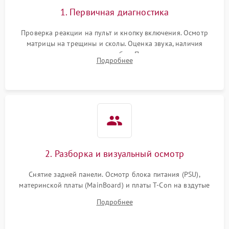
1. Первичная диагностика
Проверка реакции на пульт и кнопку включения. Осмотр
матрицы на трещины и сколы. Оценка звука, наличия
подсветки и индикаторов ошибок. Подключение тестовых
Подробнее
источников сигнала для выявления симптомов поломки.
2. Разборка и визуальный осмотр
Снятие задней панели. Осмотр блока питания (PSU),
материнской платы (MainBoard) и платы T-Con на вздутые
конденсаторы, прогары, окисления и микротрещины.
Подробнее
Проверка надежности фиксации и целостности шлейфов.