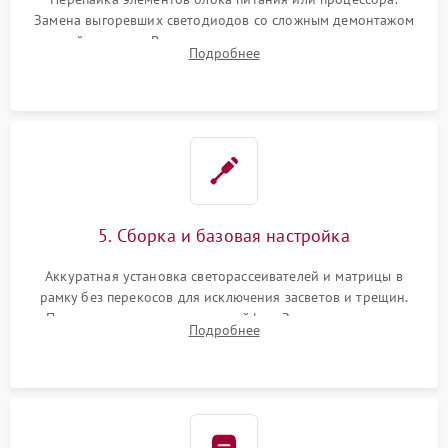
Замена выгоревших светодиодов со сложным демонтажом
хрупкой матрицы. Восстановление поврежденных дорожек,
Подробнее
прошивка микросхем памяти EEPROM
5. Сборка и базовая настройка
Аккуратная установка светорассеивателей и матрицы в
рамку без перекосов для исключения засветов и трещин.
Подключение внутренних шлейфов. Закрытие корпуса.
Подробнее
Сброс настроек и обновление программного обеспечения.