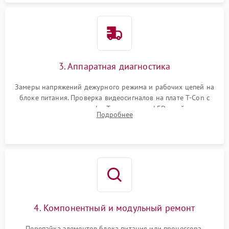
3. Аппаратная диагностика
Замеры напряжений дежурного режима и рабочих цепей на
блоке питания. Проверка видеосигналов на плате T-Con с
помощью осциллографа. Тестирование LED-драйвера и
Подробнее
светодиодных планок подсветки мультиметром.
4. Компонентный и модульный ремонт
Перепайка элементов блока питания или процессора.