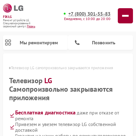
+7 (800) 301-55-83
FIX-LG
Ежедневно, с 10:00 до 20:00
Ремонт устройств LG
Специализированный
cервисный центр г.
Рязань
Мы ремонтируем
Позвонить
язани
Телевизор LG самопроизвольно закрываются приложения
Телевизор
LG
Самопроизвольно закрываются
приложения
Бесплатная диагностика
даже при отказе от
ремонта
Привезем и увезем телевизор LG собственной
Ремонт камер видеонаблюдения LG
Ремонт вертикальных пылесосов LG
Ремонт интерактивных панелей LG
Ремонт портативных колонок LG
Ремонт домашних кинотеатров LG
Ремонт посудомоечных машин LG
Ремонт микроволновых печей LG
Ремонт портативных акустик LG
Ремонт музыкальных центров LG
доставкой
Гарантия на наши работы по ремонту телевизоров