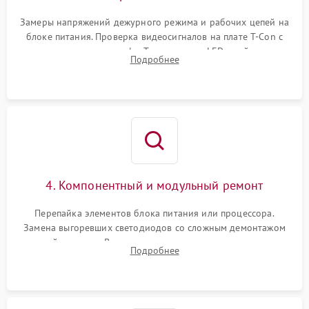
Замеры напряжений дежурного режима и рабочих цепей на
блоке питания. Проверка видеосигналов на плате T-Con с
помощью осциллографа. Тестирование LED-драйвера и
Подробнее
светодиодных планок подсветки мультиметром.
4. Компонентный и модульный ремонт
Перепайка элементов блока питания или процессора.
Замена выгоревших светодиодов со сложным демонтажом
хрупкой матрицы. Восстановление поврежденных дорожек,
Подробнее
прошивка микросхем памяти EEPROM