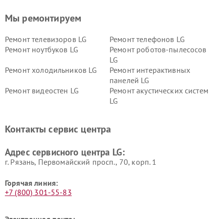
Мы ремонтируем
Ремонт телевизоров LG
Ремонт телефонов LG
Ремонт ноутбуков LG
Ремонт роботов-пылесосов
LG
Ремонт холодильников LG
Ремонт интерактивных
панелей LG
Ремонт видеостен LG
Ремонт акустических систем
LG
Ремонт портативных акустик
Ремонт камер
LG
видеонаблюдения LG
Контакты сервис центра
Ремонт морозильных камер
Ремонт вертикальных
LG
пылесосов LG
Адрес сервисного центра LG:
г. Рязань, Первомайский просп., 70, корп. 1
Горячая линия:
+7 (800) 301-55-83