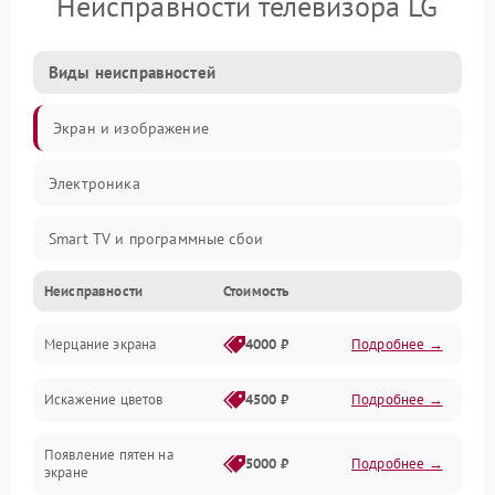
Неисправности телевизора LG
Виды неисправностей
Экран и изображение
Электроника
Smart TV и программные сбои
Неисправности
Стоимость
Питание и запуск
Мерцание экрана
4000 ₽
Подробнее →
Подсветка и LED-модули
Искажение цветов
4500 ₽
Подробнее →
Звук и аудиосистема
Появление пятен на
Сигнал и приём каналов
5000 ₽
Подробнее →
экране