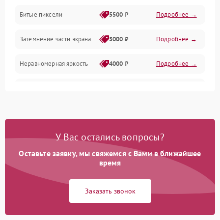
Разъёмы и интерфейсы
Битые пиксели
5500 ₽
Подробнее →
Механические повреждения
Затемнение части экрана
5000 ₽
Подробнее →
Программное обеспечение
Неравномерная яркость
4000 ₽
Подробнее →
Корпус и механика
Выгорание матрицы
6000 ₽
Подробнее →
Пульт и управление
Сеть и подключения
У Вас остались вопросы?
Оставьте заявку, мы свяжемся с Вами в ближайшее
Аудио
время
Сетевая
Заказать звонок