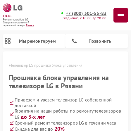
+7 (800) 301-55-83
FIX-LG
Ежедневно, с 10:00 до 20:00
Ремонт устройств LG
Специализированный
cервисный центр г.
Рязань
Мы ремонтируем
Позвонить
язани
Телевизор LG прошивка блока управления
Прошивка блока управления на
телевизоре LG в Рязани
Привезем и увезем телевизор LG собственной
доставкой
Гарантия на наши работы по ремонту телевизоров
до 3-х лет
LG
Ремонт камер видеонаблюдения LG
Ремонт вертикальных пылесосов LG
Ремонт интерактивных панелей LG
Ремонт портативных колонок LG
Ремонт домашних кинотеатров LG
Ремонт посудомоечных машин LG
Ремонт микроволновых печей LG
Ремонт портативных акустик LG
Ремонт музыкальных центров LG
Срочный ремонт телевизоров LG в течении часа
20%
Скидка для вас до