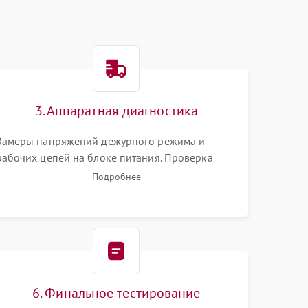
3. Аппаратная диагностика
Замеры напряжений дежурного режима и
рабочих цепей на блоке питания. Проверка
видеосигналов на плате T-Con с помощью
Подробнее
осциллографа. Тестирование LED-драйвера и
светодиодных планок подсветки мультиметром.
6. Финальное тестирование