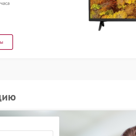
 часа
ны
цию