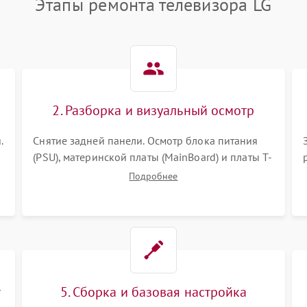
Этапы ремонта телевизора LG
2. Разборка и визуальный осмотр
.
Снятие задней панели. Осмотр блока питания
(PSU), материнской платы (MainBoard) и платы T-
Con на вздутые конденсаторы, прогары,
Подробнее
окисления и микротрещины. Проверка
надежности фиксации и целостности шлейфов.
т
5. Сборка и базовая настройка