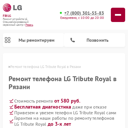
+7 (800) 301-55-83
FIX-LG
Ежедневно, с 10:00 до 20:00
Ремонт устройств LG
Специализированный
cервисный центр г.
Рязань
Мы ремонтируем
Позвонить
язани
Ремонт телефона LG Tribute Royal в Рязани
Ремонт телефона LG Tribute Royal в
Рязани
от 580 руб.
Стоимость ремонта
Бесплатная диагностика
даже при отказе
Привезем и увезем телефон LG Tribute Royal сами
Гарантия на наши работы по ремонту телефонов
Ремонт камер видеонаблюдения LG
Ремонт вертикальных пылесосов LG
Ремонт интерактивных панелей LG
Ремонт портативных колонок LG
Ремонт домашних кинотеатров LG
Ремонт посудомоечных машин LG
Ремонт микроволновых печей LG
Ремонт портативных акустик LG
Ремонт музыкальных центров LG
до 3-х лет
LG Tribute Royal