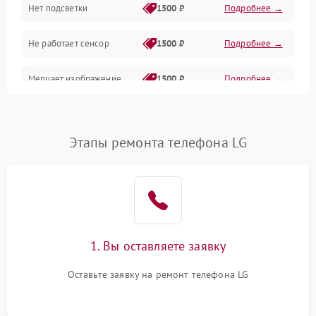
Нет подсветки
1500 ₽
Подробнее →
Проблемы с работой системы, корпусом и другие
Не работает сенсор
1500 ₽
Подробнее →
Мерцает изображение
1500 ₽
Подробнее →
Не работает 3D Touch
2400 ₽
Подробнее →
Этапы ремонта телефона LG
Не работает Face ID
4000 ₽
Подробнее →
1. Вы оставляете заявку
Оставьте заявку на ремонт телефона LG