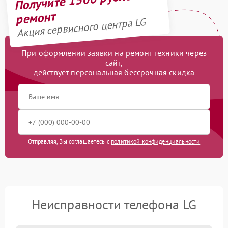
ремонт
Акция сервисного центра LG
При оформлении заявки на ремонт техники через
сайт,
действует персональная бессрочная скидка
Отправляя, Вы соглашаетесь с
политикой конфиденциальности
Неисправности телефона LG