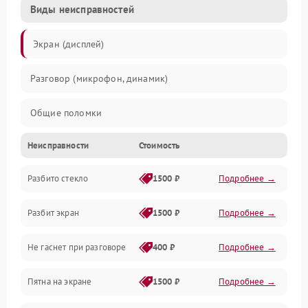
Виды неисправностей
Экран (дисплей)
Разговор (микрофон, динамик)
Общие поломки
Неисправности
Стоимость
Проблемы связи
Разбито стекло
1500 ₽
Подробнее →
Камеры
Разбит экран
1500 ₽
Подробнее →
Проблемы с дисплеем и сенсором
Не гаснет при разговоре
400 ₽
Подробнее →
Зарядка
Пятна на экране
1500 ₽
Подробнее →
Проблемы с питанием, зарядкой и аккумулятором