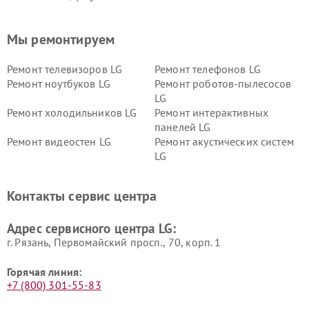
Мы ремонтируем
Ремонт телевизоров LG
Ремонт телефонов LG
Ремонт ноутбуков LG
Ремонт роботов-пылесосов
LG
Ремонт холодильников LG
Ремонт интерактивных
панелей LG
Ремонт видеостен LG
Ремонт акустических систем
LG
Ремонт портативных акустик
Ремонт камер
LG
видеонаблюдения LG
Контакты сервис центра
Ремонт морозильных камер
Ремонт вертикальных
LG
пылесосов LG
Адрес сервисного центра LG:
г. Рязань, Первомайский просп., 70, корп. 1
Горячая линия:
+7 (800) 301-55-83