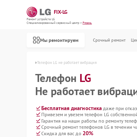
FIX-LG
Ремонт устройств LG
Специализированный cервисный центр г.
Рязань
Мы ремонтируем
Срочный ремонт
Це
лефонов LG в Рязани
Телефон LG не работает вибрация
Телефон
LG
Не работает вибрац
Бесплатная диагностика
даже при отказ
Привезем и увезем телефон LG собственно
Гарантия на наши работы по ремонту теле
Срочный ремонт телефонов LG в течении ч
20%
Скидка для вас до
Ремонт роботов-пылесосов LG
Ремонт интерактивных панелей LG
Ремонт акустических систем LG
Ремонт портативных акустик LG
Ремонт камер видеонаблюдения LG
Ремонт морозильных камер LG
Ремонт вертикальных пылесосов LG
Ремонт портативных колонок LG
Ремонт музыкальных центров LG
Ремонт домашних кинотеатров LG
Ремонт холодильных камер LG
Ремонт посудомоечных машин LG
Ремонт микроволновых печей LG