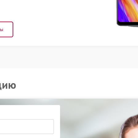
ны
цию