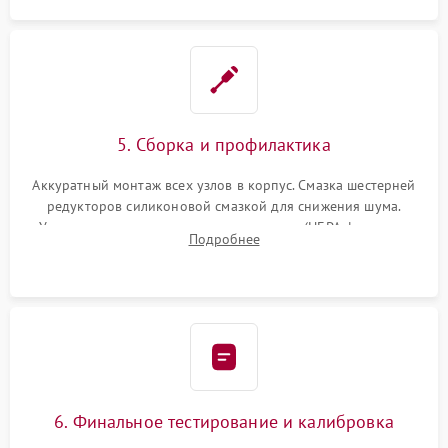
5. Сборка и профилактика
Аккуратный монтаж всех узлов в корпус. Смазка шестерней
редукторов силиконовой смазкой для снижения шума.
Установка новых расходных материалов (HEPA-фильтров,
Подробнее
микрофибры, щеток). Надежная фиксация разъемов и
проверка герметичности водяного контура.
6. Финальное тестирование и калибровка