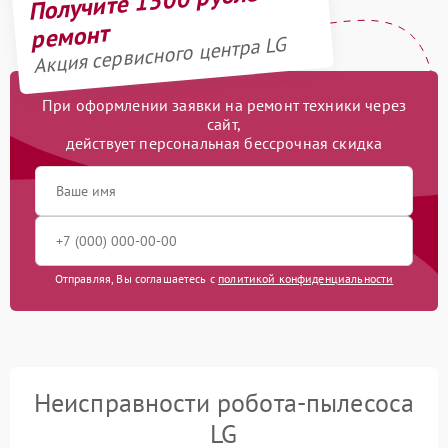
Получите 1500 рублей на
ремонт
Акция сервисного центра LG
При оформлении заявки на ремонт техники через
сайт,
действует персональная бессрочная скидка
Отправляя, Вы соглашаетесь с
политикой конфиденциальности
Неисправности робота-пылесоса
LG