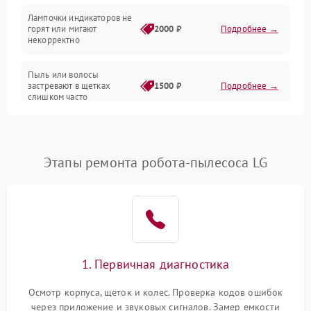
Лампочки индикаторов не
горят или мигают
2000 ₽
Подробнее →
Батарея
некорректно
Режим работы
Пыль или волосы
застревают в щетках
1500 ₽
Подробнее →
слишком часто
Программные сбои
Этапы ремонта робота-пылесоса LG
1. Первичная диагностика
Осмотр корпуса, щеток и колес. Проверка кодов ошибок
через приложение и звуковых сигналов. Замер емкости