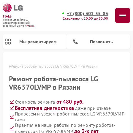
+7 (800) 301-55-83
FIX-LG
Ежедневно, с 10:00 до 20:00
Ремонт устройств LG
Специализированный
cервисный центр г.
Рязань
Мы ремонтируем
Позвонить
язани
Ремонт робота-пылесоса LG VR6570LVMP в Рязани
Ремонт робота-пылесоса LG
VR6570LVMP в Рязани
от 480 руб.
Стоимость ремонта
Бесплатная диагностика
даже при отказе
Привезем и увезем робот-пылесос LG VR6570LVMP
сами
Ремонт камер видеонаблюдения LG
Ремонт вертикальных пылесосов LG
Ремонт интерактивных панелей LG
Ремонт портативных колонок LG
Ремонт домашних кинотеатров LG
Ремонт посудомоечных машин LG
Ремонт микроволновых печей LG
Ремонт портативных акустик LG
Ремонт музыкальных центров LG
Гарантия на наши работы по ремонту роботов-
до 3-х лет
пылесосов LG VR6570LVMP