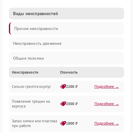
Виды неисправностей
Прочие неисправности
Неисправность движения
Общие поломки
Неисправности
Стоимость
Неисправность датчиков
Сильно греется корпус
2200 ₽
Подробнее →
Неисправность программного обеспечения
Появление трещин на
Проблемы с сигналом
2500 ₽
Подробнее →
корпуса
Неисправность резервуаров и систем подачи воды
Запах химии или пластика
1800 ₽
Подробнее →
при работе
Проблемы с механикой