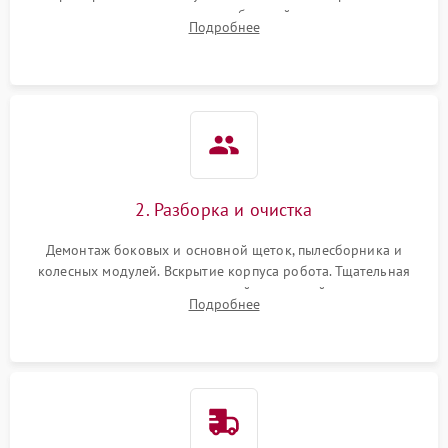
аккумулятора и тестирование базовой станции зарядки.
Подробнее
Оценка работы лидара, бампера и датчиков падения для
локализации неисправности.
2. Разборка и очистка
Демонтаж боковых и основной щеток, пылесборника и
колесных модулей. Вскрытие корпуса робота. Тщательная
очистка внутренних полостей, шестерней и плат от
Подробнее
скопившейся пыли, волос и шерсти животных с
использованием сжатого воздуха и щеток.