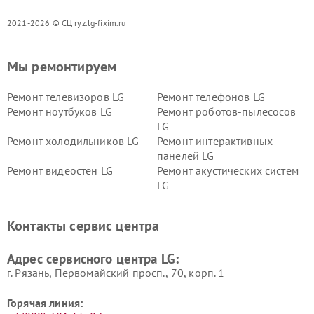
2021-2026 © СЦ ryz.lg-fixim.ru
Мы ремонтируем
Ремонт телевизоров LG
Ремонт телефонов LG
Ремонт ноутбуков LG
Ремонт роботов-пылесосов
LG
Ремонт холодильников LG
Ремонт интерактивных
панелей LG
Ремонт видеостен LG
Ремонт акустических систем
LG
Ремонт портативных акустик
Ремонт камер
LG
видеонаблюдения LG
Контакты сервис центра
Ремонт морозильных камер
Ремонт вертикальных
LG
пылесосов LG
Адрес сервисного центра LG:
г. Рязань, Первомайский просп., 70, корп. 1
Горячая линия: