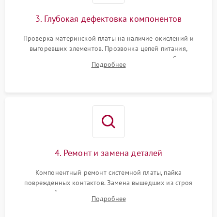
3. Глубокая дефектовка компонентов
Проверка материнской платы на наличие окислений и
выгоревших элементов. Прозвонка цепей питания,
тестирование приводных моторов колес и турбины
Подробнее
всасывания. Оценка состояния оптических и инфракрасных
датчиков, а также механизма лазерного дальномера.
4. Ремонт и замена деталей
Компонентный ремонт системной платы, пайка
поврежденных контактов. Замена вышедших из строя
двигателей, изношенного аккумулятора, неисправного
Подробнее
лидара или помпы подачи воды. Восстановление шлейфов и
устранение последствий попадания влаги.