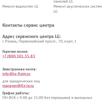
панелей LG
Ремонт видеостен LG
Ремонт акустических систем
LG
Ремонт портативных акустик
Ремонт камер
LG
видеонаблюдения LG
Контакты сервис центра
Ремонт морозильных камер
Ремонт вертикальных
LG
пылесосов LG
Адрес сервисного центра LG:
г. Рязань, Первомайский просп., 70, корп. 1
Горячая линия:
+7 (800) 301-55-83
Электронная почта:
info@lg-fixim.ru
для юридических лиц
manager@fix-lg.ru
График работы:
ПН-ВСК с 9:00 до 21:00 без перерывов и выходных