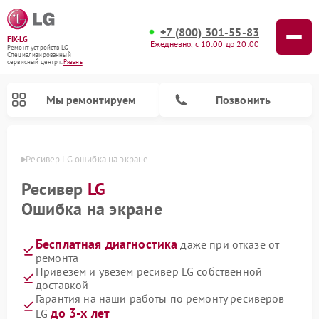
+7 (800) 301-55-83
FIX-LG
Ежедневно, с 10:00 до 20:00
Ремонт устройств LG
Специализированный
cервисный центр г.
Рязань
Мы ремонтируем
Позвонить
язани
Ресивер LG ошибка на экране
Ресивер
LG
Ошибка на экране
Бесплатная диагностика
даже при отказе от
ремонта
Привезем и увезем ресивер LG собственной
доставкой
Ремонт портативных акустик LG
Ремонт домашних кинотеатров LG
Ремонт посудомоечных машин LG
Ремонт микроволновых печей LG
Ремонт камер видеонаблюдения LG
Ремонт вертикальных пылесосов LG
Ремонт интерактивных панелей LG
Ремонт портативных колонок LG
Ремонт музыкальных центров LG
Гарантия на наши работы по ремонту ресиверов
до 3-х лет
LG