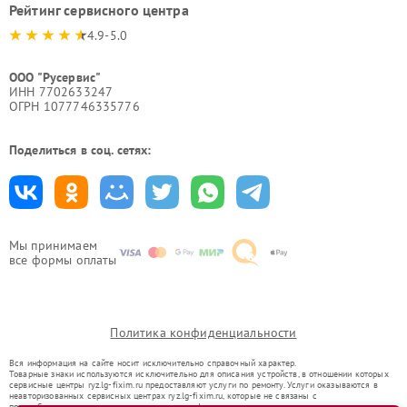
Рейтинг сервисного центра
4.9-5.0
ООО "Русервис"
ИНН 7702633247
ОГРН 1077746335776
Поделиться в соц. сетях:
Мы принимаем
все формы оплаты
Политика конфиденциальности
Вся информация на сайте носит исключительно справочный характер.
Товарные знаки используются исключительно для описания устройств, в отношении которых
сервисные центры ryz.lg-fixim.ru предоставляют услуги по ремонту. Услуги оказываются в
неавторизованных сервисных центрах ryz.lg-fixim.ru, которые не связаны с
правообладателями товарных знаков или их официальными представителями.