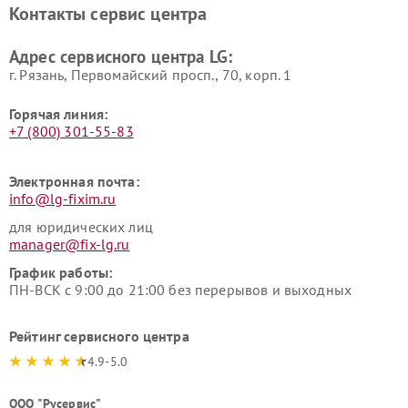
Контакты сервис центра
Ремонт морозильных камер
Ремонт вертикальных
LG
пылесосов LG
Адрес сервисного центра LG:
г. Рязань, Первомайский просп., 70, корп. 1
Горячая линия:
+7 (800) 301-55-83
Электронная почта:
info@lg-fixim.ru
для юридических лиц
manager@fix-lg.ru
График работы:
ПН-ВСК с 9:00 до 21:00 без перерывов и выходных
Рейтинг сервисного центра
4.9-5.0
ООО "Русервис"