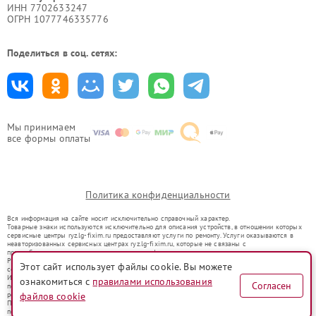
ИНН 7702633247
ОГРН 1077746335776
Поделиться в соц. сетях:
Мы принимаем
все формы оплаты
Политика конфиденциальности
Вся информация на сайте носит исключительно справочный характер.
Товарные знаки используются исключительно для описания устройств, в отношении которых
сервисные центры ryz.lg-fixim.ru предоставляют услуги по ремонту. Услуги оказываются в
неавторизованных сервисных центрах ryz.lg-fixim.ru, которые не связаны с
правообладателями товарных знаков или их официальными представителями.
Ремонт осуществляется для устройств, уже введенных в гражданский оборот в соответствии
Этот сайт использует файлы cookie. Вы можете
со статьей 1487 ГК РФ.
Использование товарных знаков не преследует цели индивидуализации услуг или введения
ознакомиться с
правилами использования
Согласен
потребителей в заблуждение, а служит для информирования о предоставляемых услугах по
ремонту техники указанных брендов.
файлов cookie
Представленная на сайте информация не является публичной офертой, определяемой
положениями Статьи 437(2) Гражданского кодекса РФ