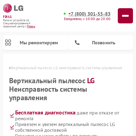
+7 (800) 301-55-83
FIX-LG
Ежедневно, с 10:00 до 20:00
Ремонт устройств LG
Специализированный
cервисный центр г.
Рязань
Мы ремонтируем
Позвонить
язани
Вертикальный пылесос LG неисправность системы управления
Вертикальный пылесос
LG
Неисправность системы
управления
Бесплатная диагностика
даже при отказе от
ремонта
Привезем и увезем вертикальный пылесос LG
Ремонт портативных акустик LG
Ремонт портативных колонок LG
Ремонт домашних кинотеатров LG
Ремонт посудомоечных машин LG
Ремонт микроволновых печей LG
Ремонт камер видеонаблюдения LG
Ремонт интерактивных панелей LG
Ремонт музыкальных центров LG
собственной доставкой
Гарантия на наши работы по ремонту