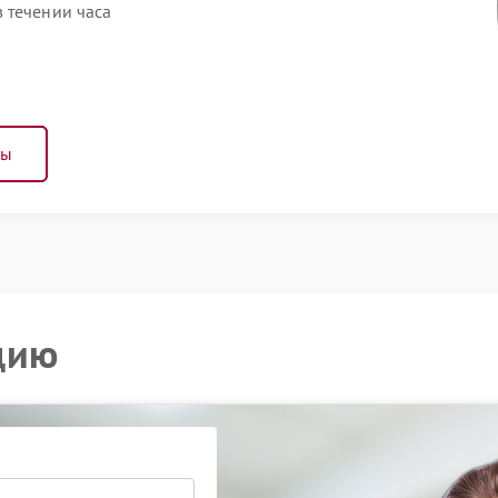
 течении часа
ны
цию