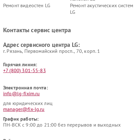
Ремонт видеостен LG
Ремонт акустических систем
LG
Ремонт портативных акустик
Ремонт камер
LG
видеонаблюдения LG
Контакты сервис центра
Ремонт морозильных камер
Ремонт вертикальных
LG
пылесосов LG
Адрес сервисного центра LG:
г. Рязань, Первомайский просп., 70, корп. 1
Горячая линия:
+7 (800) 301-55-83
Электронная почта:
info@lg-fixim.ru
для юридических лиц
manager@fix-lg.ru
График работы:
ПН-ВСК с 9:00 до 21:00 без перерывов и выходных