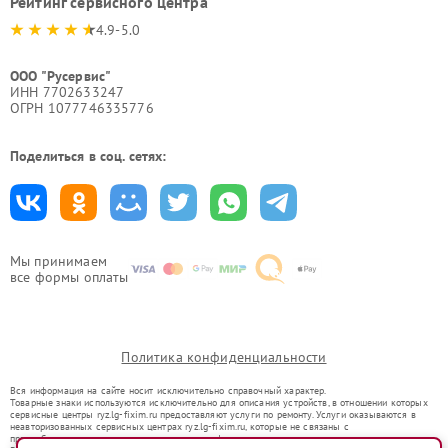
Рейтинг сервисного центра
4.9-5.0
ООО "Русервис"
ИНН 7702633247
ОГРН 1077746335776
Поделиться в соц. сетях:
Мы принимаем
все формы оплаты
Политика конфиденциальности
Вся информация на сайте носит исключительно справочный характер.
Товарные знаки используются исключительно для описания устройств, в отношении которых
сервисные центры ryz.lg-fixim.ru предоставляют услуги по ремонту. Услуги оказываются в
неавторизованных сервисных центрах ryz.lg-fixim.ru, которые не связаны с
правообладателями товарных знаков или их официальными представителями.