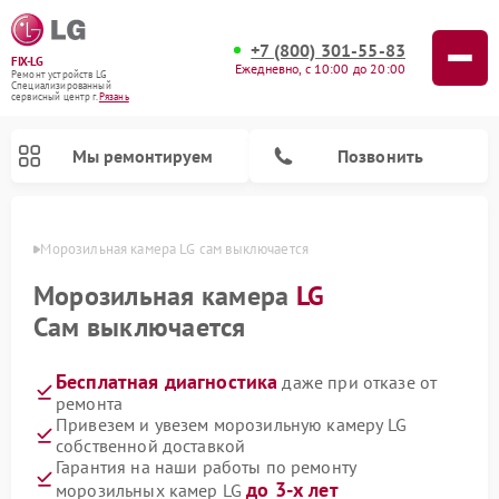
+7 (800) 301-55-83
FIX-LG
Ежедневно, с 10:00 до 20:00
Ремонт устройств LG
Специализированный
cервисный центр г.
Рязань
Мы ремонтируем
Позвонить
язани
Морозильная камера LG сам выключается
Морозильная камера
LG
Сам выключается
Бесплатная диагностика
даже при отказе от
ремонта
Привезем и увезем морозильную камеру LG
собственной доставкой
Ремонт вертикальных пылесосов LG
Ремонт портативных акустик LG
Ремонт портативных колонок LG
Ремонт домашних кинотеатров LG
Ремонт посудомоечных машин LG
Ремонт микроволновых печей LG
Ремонт камер видеонаблюдения LG
Ремонт интерактивных панелей LG
Ремонт музыкальных центров LG
Гарантия на наши работы по ремонту
до 3-х лет
морозильных камер LG