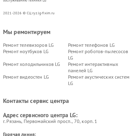
обслуживанию техники LG
2021-2026 © СЦ ryz.lg-fixim.ru
Мы ремонтируем
Ремонт телевизоров LG
Ремонт телефонов LG
Ремонт ноутбуков LG
Ремонт роботов-пылесосов
LG
Ремонт холодильников LG
Ремонт интерактивных
панелей LG
Ремонт видеостен LG
Ремонт акустических систем
LG
Ремонт портативных акустик
Ремонт камер
LG
видеонаблюдения LG
Контакты сервис центра
Ремонт морозильных камер
Ремонт вертикальных
LG
пылесосов LG
Адрес сервисного центра LG:
г. Рязань, Первомайский просп., 70, корп. 1
Горячая линия: