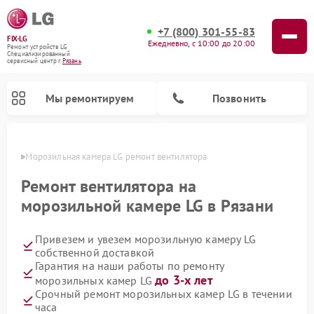
+7 (800) 301-55-83
FIX-LG
Ежедневно, с 10:00 до 20:00
Ремонт устройств LG
Специализированный
cервисный центр г.
Рязань
Мы ремонтируем
Позвонить
язани
Морозильная камера LG ремонт вентилятора
Ремонт вентилятора на
морозильной камере LG в Рязани
Привезем и увезем морозильную камеру LG
собственной доставкой
Гарантия на наши работы по ремонту
до 3-х лет
морозильных камер LG
Ремонт вертикальных пылесосов LG
Ремонт портативных акустик LG
Ремонт портативных колонок LG
Ремонт домашних кинотеатров LG
Ремонт посудомоечных машин LG
Ремонт микроволновых печей LG
Ремонт камер видеонаблюдения LG
Ремонт интерактивных панелей LG
Ремонт музыкальных центров LG
Срочный ремонт морозильных камер LG в течении
часа