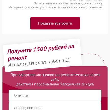
Записывайтесь на бесплатную диагностику.
Мы проверим ваше устройство и укажем на неисправность.
Показать все услуги
Получите 1500 рублей на
ремонт
Акция сервисного центра LG
При оформлении заявки на ремонт техники через
сайт,
действует персональная бессрочная скидка