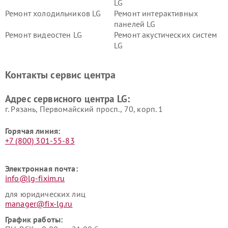
LG
Ремонт холодильников LG
Ремонт интерактивных
панелей LG
Ремонт видеостен LG
Ремонт акустических систем
LG
Ремонт портативных акустик
Ремонт камер
LG
видеонаблюдения LG
Контакты сервис центра
Ремонт морозильных камер
Ремонт вертикальных
LG
пылесосов LG
Адрес сервисного центра LG:
г. Рязань, Первомайский просп., 70, корп. 1
Горячая линия:
+7 (800) 301-55-83
Электронная почта:
info@lg-fixim.ru
для юридических лиц
manager@fix-lg.ru
График работы: