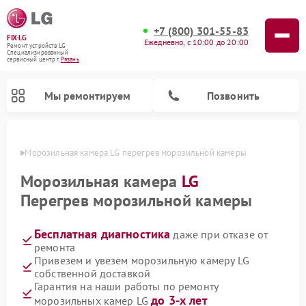
+7 (800) 301-55-83
FIX-LG
Ежедневно, с 10:00 до 20:00
Ремонт устройств LG
Специализированный
cервисный центр г.
Рязань
Мы ремонтируем
Позвонить
язани
Морозильная камера LG перегрев морозильной камеры
Морозильная камера
LG
Перегрев морозильной камеры
Бесплатная диагностика
даже при отказе от
ремонта
Привезем и увезем морозильную камеру LG
собственной доставкой
Ремонт вертикальных пылесосов LG
Ремонт портативных акустик LG
Ремонт портативных колонок LG
Ремонт домашних кинотеатров LG
Ремонт посудомоечных машин LG
Ремонт микроволновых печей LG
Ремонт камер видеонаблюдения LG
Ремонт интерактивных панелей LG
Ремонт музыкальных центров LG
Гарантия на наши работы по ремонту
до 3-х лет
морозильных камер LG