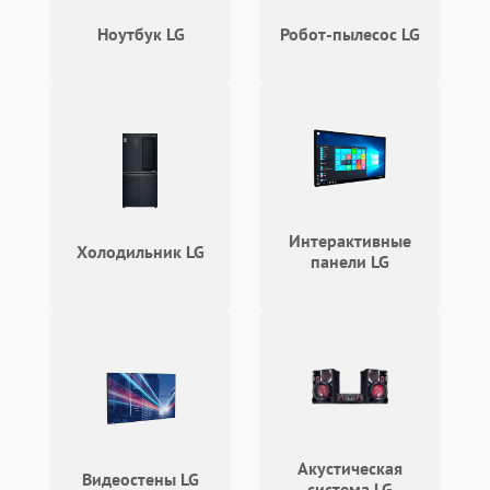
Неисправность системы
Ноутбук LG
Робот-пылесос LG
защиты от
1000 ₽
Подробнее →
перенапряжения
Неисправность системы
1000 ₽
Подробнее →
защиты от замыкания
Повреждение системы
1000 ₽
Подробнее →
защиты от перегрузок
Интерактивные
Холодильник LG
Неисправность системы
панели LG
1000 ₽
Подробнее →
защиты от перегрева
Поломка системы защиты
1000 ₽
Подробнее →
от перенапряжения
Поломка системы защиты
1000 ₽
Подробнее →
от замыкания
Акустическая
Видеостены LG
система LG