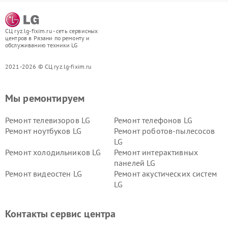
СЦ ryz.lg-fixim.ru - сеть сервисных
центров в Рязани по ремонту и
обслуживанию техники LG
2021-2026 © СЦ ryz.lg-fixim.ru
Мы ремонтируем
Ремонт телевизоров LG
Ремонт телефонов LG
Ремонт ноутбуков LG
Ремонт роботов-пылесосов
LG
Ремонт холодильников LG
Ремонт интерактивных
панелей LG
Ремонт видеостен LG
Ремонт акустических систем
LG
Ремонт портативных акустик
Ремонт камер
LG
видеонаблюдения LG
Контакты сервис центра
Ремонт морозильных камер
Ремонт вертикальных
LG
пылесосов LG