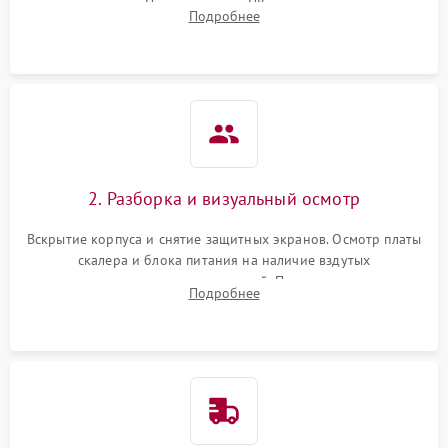
повреждения. Подключение к ПК для оценки вывода
Подробнее
изображения, работы подсветки и выявления артефактов на
матрице.
2. Разборка и визуальный осмотр
Вскрытие корпуса и снятие защитных экранов. Осмотр платы
скалера и блока питания на наличие вздутых
конденсаторов, прогаров, окислений. Проверка надежности
Подробнее
контактов и целостности шлейфов матрицы.