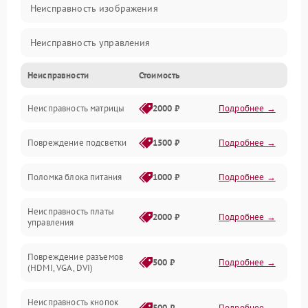
Неисправность изображения
Неисправность управления
Неисправности
Стоимость
Неисправность интерфейсов
Неисправность матрицы
2000 ₽
Подробнее →
Прочие неисправности
Повреждение подсветки
1500 ₽
Подробнее →
Неисправность звука
Поломка блока питания
1000 ₽
Подробнее →
Механические повреждения
Неисправность платы
2000 ₽
Подробнее →
управления
Повреждение разъемов
500 ₽
Подробнее →
(HDMI, VGA, DVI)
Неисправность кнопок
500 ₽
Подробнее →