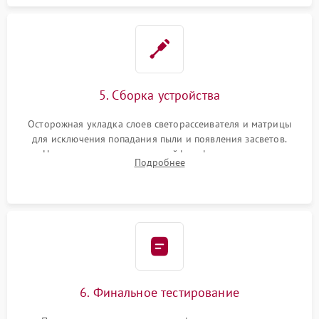
5. Сборка устройства
Осторожная укладка слоев светорассеивателя и матрицы
для исключения попадания пыли и появления засветов.
Надежное подключение шлейфов, фиксация плат и
Подробнее
аккуратное защелкивание пластикового корпуса монитора.
6. Финальное тестирование