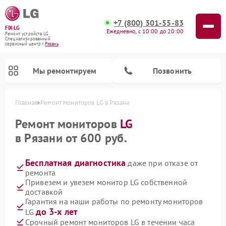
+7 (800) 301-55-83
FIX-LG
Ежедневно, с 10:00 до 20:00
Ремонт устройств LG
Специализированный
cервисный центр г.
Рязань
Мы ремонтируем
Позвонить
Главная
Ремонт мониторов LG в Рязани
Ремонт мониторов
LG
в Рязани от 600 руб.
Бесплатная диагностика
даже при отказе от
ремонта
Привезем и увезем монитор LG собственной
доставкой
Гарантия на наши работы по ремонту мониторов
Ремонт портативных акустик LG
Ремонт музыкальных центров LG
Ремонт микроволновых печей LG
Ремонт камер видеонаблюдения LG
Ремонт вертикальных пылесосов LG
Ремонт интерактивных панелей LG
Ремонт портативных колонок LG
Ремонт домашних кинотеатров LG
Ремонт посудомоечных машин LG
до 3-х лет
LG
Срочный ремонт мониторов LG в течении часа