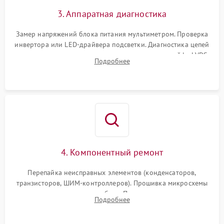
3. Аппаратная диагностика
Замер напряжений блока питания мультиметром. Проверка
инвертора или LED-драйвера подсветки. Диагностика цепей
питания скалера и тестирование сигналов на шлейфе LVDS
Подробнее
4. Компонентный ремонт
Перепайка неисправных элементов (конденсаторов,
транзисторов, ШИМ-контроллеров). Прошивка микросхемы
памяти при программных сбоях. При поломке подсветки —
Подробнее
разборка матрицы и замена выгоревших светодиодов.