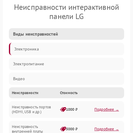
Неисправности интерактивной
панели LG
Виды неисправностей
Электроника
Электропитание
Видео
Неисправности
Стоимость
Сенсор
Неисправность портов
Сенсорный экран
1000 ₽
Подробнее →
(HDMI, USB и др.)
ПО
Неисправность
5000 ₽
Подробнее →
внутренней платы