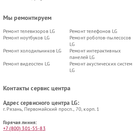
Мы ремонтируем
Ремонт телевизоров LG
Ремонт телефонов LG
Ремонт ноутбуков LG
Ремонт роботов-пылесосов
LG
Ремонт холодильников LG
Ремонт интерактивных
панелей LG
Ремонт видеостен LG
Ремонт акустических систем
LG
Ремонт портативных акустик
Ремонт камер
LG
видеонаблюдения LG
Контакты сервис центра
Ремонт морозильных камер
Ремонт вертикальных
LG
пылесосов LG
Адрес сервисного центра LG:
г. Рязань, Первомайский просп., 70, корп. 1
Горячая линия:
+7 (800) 301-55-83