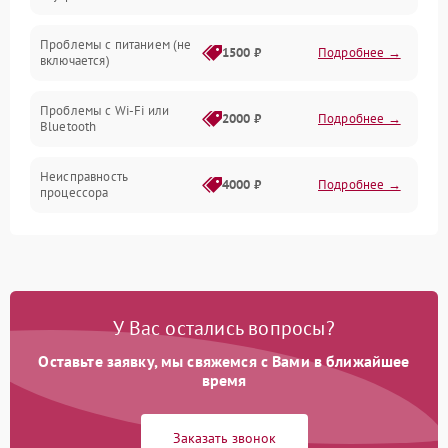
Программное обеспечение
Проблемы с питанием (не
1500 ₽
Подробнее →
включается)
Экран
Проблемы с Wi-Fi или
Аудиосистема
2000 ₽
Подробнее →
Bluetooth
Механические повреждения
Неисправность
4000 ₽
Подробнее →
процессора
Сеть
Повреждение кабелей
500 ₽
Подробнее →
подключения
Интерфейсы
Неисправность кнопок
800 ₽
Подробнее →
У Вас остались вопросы?
управления
Оставьте заявку, мы свяжемся с Вами в ближайшее
Перегрев устройства
1500 ₽
Подробнее →
время
Неисправность системы
2000 ₽
Подробнее →
Заказать звонок
охлаждения