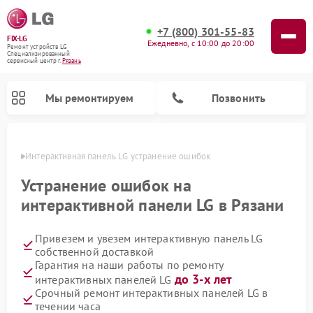
+7 (800) 301-55-83
FIX-LG
Ежедневно, с 10:00 до 20:00
Ремонт устройств LG
Специализированный
cервисный центр г.
Рязань
Мы ремонтируем
Позвонить
язани
Интерактивная панель LG устранение ошибок
Устранение ошибок на
интерактивной панели LG в Рязани
Привезем и увезем интерактивную панель LG
собственной доставкой
Гарантия на наши работы по ремонту
до 3-х лет
интерактивных панелей LG
Ремонт камер видеонаблюдения LG
Ремонт вертикальных пылесосов LG
Ремонт портативных колонок LG
Ремонт домашних кинотеатров LG
Ремонт посудомоечных машин LG
Ремонт микроволновых печей LG
Ремонт портативных акустик LG
Ремонт музыкальных центров LG
Срочный ремонт интерактивных панелей LG в
течении часа