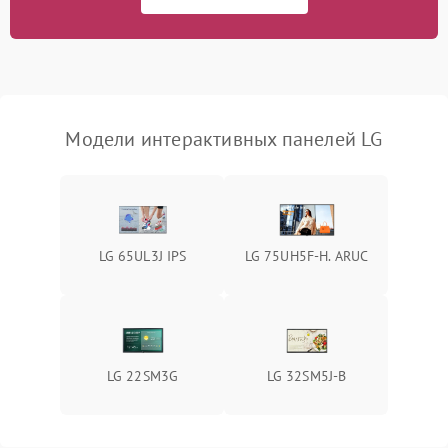
Повреждение разъемов
1000 ₽
Подробнее →
питания
Модели интерактивных панелей LG
LG 65UL3J IPS
LG 75UH5F-H. ARUC
LG 22SM3G
LG 32SM5J-B