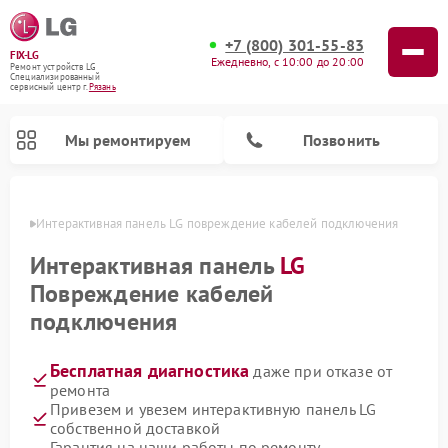
+7 (800) 301-55-83
FIX-LG
Ежедневно, с 10:00 до 20:00
Ремонт устройств LG
Специализированный
cервисный центр г.
Рязань
Мы ремонтируем
Позвонить
язани
Интерактивная панель LG повреждение кабелей подключения
Интерактивная панель
LG
Повреждение кабелей
подключения
Бесплатная диагностика
даже при отказе от
ремонта
Привезем и увезем интерактивную панель LG
Ремонт камер видеонаблюдения LG
Ремонт вертикальных пылесосов LG
Ремонт портативных колонок LG
Ремонт домашних кинотеатров LG
Ремонт посудомоечных машин LG
Ремонт микроволновых печей LG
Ремонт портативных акустик LG
Ремонт музыкальных центров LG
собственной доставкой
Гарантия на наши работы по ремонту