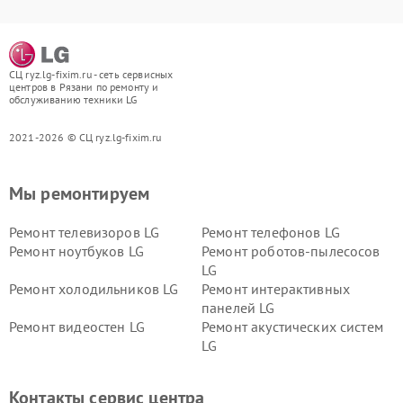
СЦ ryz.lg-fixim.ru - сеть сервисных
центров в Рязани по ремонту и
обслуживанию техники LG
2021-2026 © СЦ ryz.lg-fixim.ru
Мы ремонтируем
Ремонт телевизоров LG
Ремонт телефонов LG
Ремонт ноутбуков LG
Ремонт роботов-пылесосов
LG
Ремонт холодильников LG
Ремонт интерактивных
панелей LG
Ремонт видеостен LG
Ремонт акустических систем
LG
Ремонт портативных акустик
Ремонт камер
LG
видеонаблюдения LG
Контакты сервис центра
Ремонт морозильных камер
Ремонт вертикальных