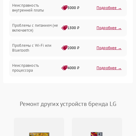
ПО
Неисправность
5000 ₽
Подробнее →
внутренней платы
Программное обеспечение
Проблемы с питанием (не
1500 ₽
Подробнее →
включается)
Экран
Проблемы с Wi-Fi или
Аудиосистема
2000 ₽
Подробнее →
Bluetooth
Механические повреждения
Неисправность
4000 ₽
Подробнее →
процессора
Сеть
Повреждение кабелей
500 ₽
Подробнее →
подключения
Интерфейсы
Ремонт других устройств бренда LG
Неисправность кнопок
800 ₽
Подробнее →
управления
Перегрев устройства
1500 ₽
Подробнее →