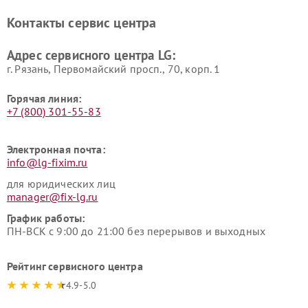
LG
видеонаблюдения LG
Контакты сервис центра
Ремонт морозильных камер
Ремонт вертикальных
LG
пылесосов LG
Адрес сервисного центра LG:
г. Рязань, Первомайский просп., 70, корп. 1
Горячая линия:
+7 (800) 301-55-83
Электронная почта:
info@lg-fixim.ru
для юридических лиц
manager@fix-lg.ru
График работы:
ПН-ВСК с 9:00 до 21:00 без перерывов и выходных
Рейтинг сервисного центра
4.9-5.0