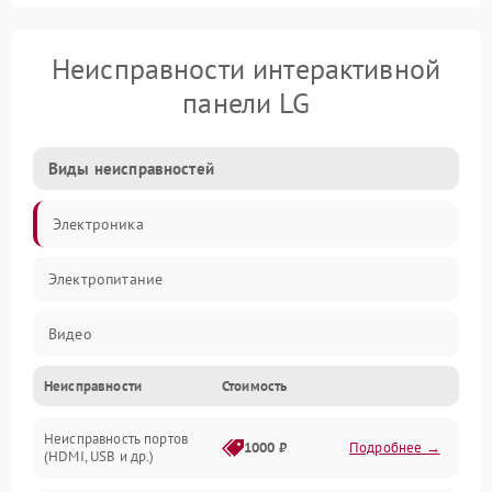
Неисправности интерактивной
панели LG
Виды неисправностей
Электроника
Электропитание
Видео
Неисправности
Стоимость
Сенсор
Неисправность портов
Сенсорный экран
1000 ₽
Подробнее →
(HDMI, USB и др.)