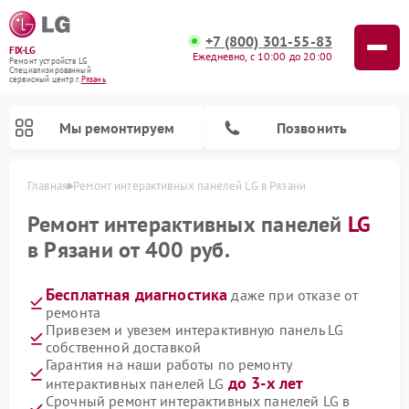
+7 (800) 301-55-83
FIX-LG
Ежедневно, с 10:00 до 20:00
Ремонт устройств LG
Специализированный
cервисный центр г.
Рязань
Мы ремонтируем
Позвонить
Главная
Ремонт интерактивных панелей LG в Рязани
Ремонт интерактивных панелей
LG
в Рязани от 400 руб.
Бесплатная диагностика
даже при отказе от
ремонта
Привезем и увезем интерактивную панель LG
собственной доставкой
Гарантия на наши работы по ремонту
Ремонт камер видеонаблюдения LG
Ремонт вертикальных пылесосов LG
Ремонт портативных колонок LG
Ремонт домашних кинотеатров LG
Ремонт посудомоечных машин LG
Ремонт микроволновых печей LG
Ремонт портативных акустик LG
Ремонт музыкальных центров LG
до 3-х лет
интерактивных панелей LG
Срочный ремонт интерактивных панелей LG в