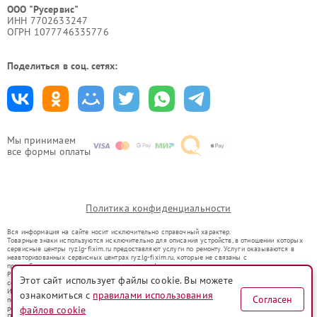
ООО "Русервис"
ИНН 7702633247
ОГРН 1077746335776
Поделиться в соц. сетях:
Мы принимаем
все формы оплаты
Политика конфиденциальности
Вся информация на сайте носит исключительно справочный характер.
Товарные знаки используются исключительно для описания устройств, в отношении которых
сервисные центры ryz.lg-fixim.ru предоставляют услуги по ремонту. Услуги оказываются в
неавторизованных сервисных центрах ryz.lg-fixim.ru, которые не связаны с
правообладателями товарных знаков или их официальными представителями.
Ремонт осуществляется для устройств, уже введенных в гражданский оборот в соответствии
Этот сайт использует файлы cookie. Вы можете
со статьей 1487 ГК РФ.
Использование товарных знаков не преследует цели индивидуализации услуг или введения
ознакомиться с
правилами использования
Согласен
потребителей в заблуждение, а служит для информирования о предоставляемых услугах по
ремонту техники указанных брендов.
файлов cookie
Представленная на сайте информация не является публичной офертой, определяемой