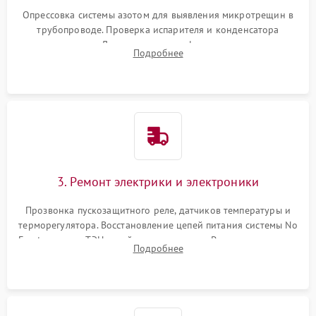
Опрессовка системы азотом для выявления микротрещин в
трубопроводе. Проверка испарителя и конденсатора
течеискателем. Демонтаж старого фильтра-осушителя и
Подробнее
продувка капиллярной трубки для устранения засоров.
3. Ремонт электрики и электроники
Прозвонка пускозащитного реле, датчиков температуры и
терморегулятора. Восстановление цепей питания системы No
Frost, включая ТЭН оттайки и вентилятор. Ремонт или замена
Подробнее
платы управления при сбоях алгоритмов.