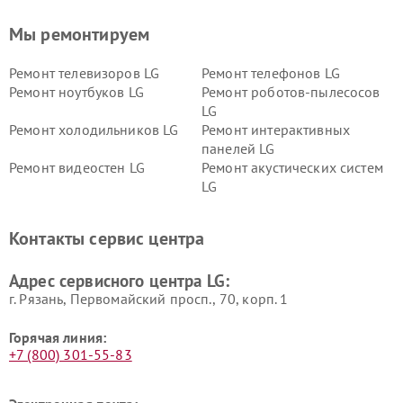
Мы ремонтируем
Ремонт телевизоров LG
Ремонт телефонов LG
Ремонт ноутбуков LG
Ремонт роботов-пылесосов
LG
Ремонт холодильников LG
Ремонт интерактивных
панелей LG
Ремонт видеостен LG
Ремонт акустических систем
LG
Ремонт портативных акустик
Ремонт камер
LG
видеонаблюдения LG
Контакты сервис центра
Ремонт морозильных камер
Ремонт вертикальных
LG
пылесосов LG
Адрес сервисного центра LG:
г. Рязань, Первомайский просп., 70, корп. 1
Горячая линия:
+7 (800) 301-55-83