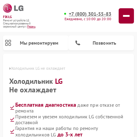
+7 (800) 301-55-83
FIX-LG
Ежедневно, с 10:00 до 20:00
Ремонт устройств LG
Специализированный
cервисный центр г.
Рязань
Мы ремонтируем
Позвонить
язани
Холодильник LG не охлаждает
Холодильник
LG
Не охлаждает
Бесплатная диагностика
даже при отказе от
ремонта
Привезем и увезем холодильник LG собственной
доставкой
Ремонт камер видеонаблюдения LG
Ремонт вертикальных пылесосов LG
Ремонт интерактивных панелей LG
Ремонт портативных колонок LG
Ремонт домашних кинотеатров LG
Ремонт посудомоечных машин LG
Ремонт микроволновых печей LG
Ремонт портативных акустик LG
Ремонт музыкальных центров LG
Гарантия на наши работы по ремонту
до 3-х лет
холодильников LG