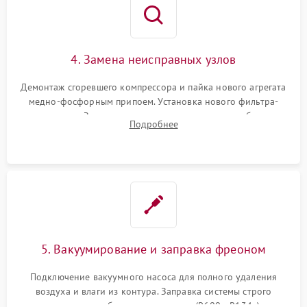
4. Замена неисправных узлов
Демонтаж сгоревшего компрессора и пайка нового агрегата
медно-фосфорным припоем. Установка нового фильтра-
осушителя. Замена изношенных вентиляторов обдува,
Подробнее
сломанных заслонок или поврежденных дверных петель.
5. Вакуумирование и заправка фреоном
Подключение вакуумного насоса для полного удаления
воздуха и влаги из контура. Заправка системы строго
дозированным объемом хладагента (R600a, R134a) по