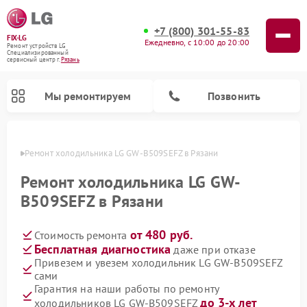
+7 (800) 301-55-83
FIX-LG
Ежедневно, с 10:00 до 20:00
Ремонт устройств LG
Специализированный
cервисный центр г.
Рязань
Мы ремонтируем
Позвонить
язани
Ремонт холодильника LG GW-B509SEFZ в Рязани
Ремонт холодильника LG GW-
B509SEFZ в Рязани
от 480 руб.
Стоимость ремонта
Бесплатная диагностика
даже при отказе
Привезем и увезем холодильник LG GW-B509SEFZ
сами
Ремонт камер видеонаблюдения LG
Ремонт вертикальных пылесосов LG
Ремонт интерактивных панелей LG
Ремонт портативных колонок LG
Ремонт домашних кинотеатров LG
Ремонт посудомоечных машин LG
Ремонт микроволновых печей LG
Ремонт портативных акустик LG
Ремонт музыкальных центров LG
Гарантия на наши работы по ремонту
до 3-х лет
холодильников LG GW-B509SEFZ