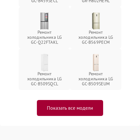
GC-B459SECL
GR-H802HEHL
Ремонт
Ремонт
холодильника LG
холодильника LG
GC-Q22FTAKL
GC-B569PECM
Ремонт
Ремонт
холодильника LG
холодильника LG
GC-B509SQCL
GC-B509SEUM
Показать все модели