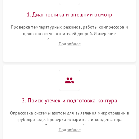
Сбой в работе инвертора
2100 ₽
Подробнее →
1. Диагностика и внешний осмотр
Запах горелого при
2000 ₽
Подробнее →
Проверка температурных режимов, работы компрессора и
работе
целостности уплотнителей дверей. Измерение
сопротивления обмоток мотора, проверка термостата и
Не включается
Подробнее
1000 ₽
Подробнее →
считывание кодов ошибок с электронного дисплея.
холодильник
Проблемы с системой
автоматической
1800 ₽
Подробнее →
разморозки
2. Поиск утечек и подготовка контура
Опрессовка системы азотом для выявления микротрещин в
трубопроводе. Проверка испарителя и конденсатора
течеискателем. Демонтаж старого фильтра-осушителя и
Подробнее
продувка капиллярной трубки для устранения засоров.