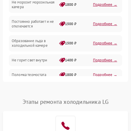
Не морозит морозильная
Дренаж
1800 ₽
Подробнее →
камера
Оттайка
Постоянно работает и не
1500 ₽
Подробнее →
отключается
Программное обеспечение
Образование льда в
1500 ₽
Подробнее →
холодильной камере
Не горит свет внутри
1400 ₽
Подробнее →
Поломка термостата
1800 ₽
Подробнее →
Не работает вентилятор
1800 ₽
Подробнее →
Этапы ремонта холодильника LG
Поломка системы No Frost
2600 ₽
Подробнее →
Образование конденсата
1800 ₽
Подробнее →
на стенках