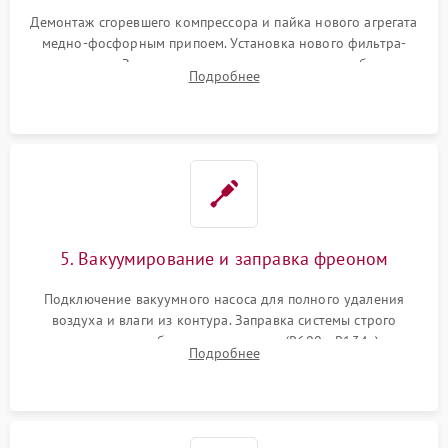
Демонтаж сгоревшего компрессора и пайка нового агрегата
медно-фосфорным припоем. Установка нового фильтра-
осушителя. Замена изношенных вентиляторов обдува,
Подробнее
сломанных заслонок или поврежденных дверных петель.
5. Вакуумирование и заправка фреоном
Подключение вакуумного насоса для полного удаления
воздуха и влаги из контура. Заправка системы строго
дозированным объемом хладагента (R600a, R134a) по
Подробнее
электронным весам. Контроль рабочего давления в системе.