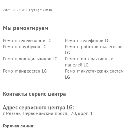
2021-2026 © СЦ ryz.lg-fixim.ru
Мы ремонтируем
Ремонт телевизоров LG
Ремонт телефонов LG
Ремонт ноутбуков LG
Ремонт роботов-пылесосов
LG
Ремонт холодильников LG
Ремонт интерактивных
панелей LG
Ремонт видеостен LG
Ремонт акустических систем
LG
Ремонт портативных акустик
Ремонт камер
LG
видеонаблюдения LG
Контакты сервис центра
Ремонт морозильных камер
Ремонт вертикальных
LG
пылесосов LG
Адрес сервисного центра LG:
г. Рязань, Первомайский просп., 70, корп. 1
Горячая линия: