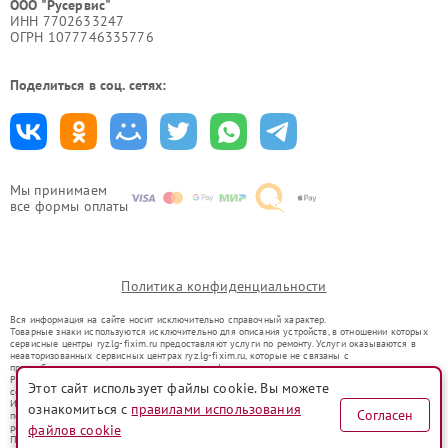
ООО "Русервис"
ИНН 7702633247
ОГРН 1077746335776
Поделиться в соц. сетях:
Мы принимаем
все формы оплаты
Политика конфиденциальности
Вся информация на сайте носит исключительно справочный характер.
Товарные знаки используются исключительно для описания устройств, в отношении которых
сервисные центры ryz.lg-fixim.ru предоставляют услуги по ремонту. Услуги оказываются в
неавторизованных сервисных центрах ryz.lg-fixim.ru, которые не связаны с
правообладателями товарных знаков или их официальными представителями.
Ремонт осуществляется для устройств, уже введенных в гражданский оборот в соответствии
Этот сайт использует файлы cookie. Вы можете
со статьей 1487 ГК РФ.
Использование товарных знаков не преследует цели индивидуализации услуг или введения
ознакомиться с
правилами использования
Согласен
потребителей в заблуждение, а служит для информирования о предоставляемых услугах по
ремонту техники указанных брендов.
файлов cookie
Представленная на сайте информация не является публичной офертой, определяемой