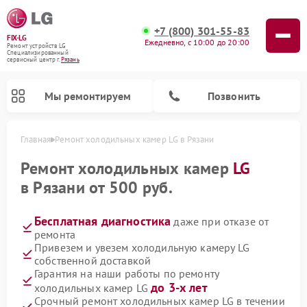
+7 (800) 301-55-83
FIX-LG
Ежедневно, с 10:00 до 20:00
Ремонт устройств LG
Специализированный
cервисный центр г.
Рязань
Мы ремонтируем
Позвонить
Главная
Ремонт холодильных камер LG в Рязани
Ремонт холодильных камер
LG
в Рязани от 500 руб.
Бесплатная диагностика
даже при отказе от
ремонта
Привезем и увезем холодильную камеру LG
собственной доставкой
Гарантия на наши работы по ремонту
Ремонт портативных акустик LG
Ремонт музыкальных центров LG
Ремонт посудомоечных машин LG
Ремонт микроволновых печей LG
Ремонт камер видеонаблюдения LG
Ремонт вертикальных пылесосов LG
Ремонт интерактивных панелей LG
Ремонт портативных колонок LG
Ремонт домашних кинотеатров LG
до 3-х лет
холодильных камер LG
Срочный ремонт холодильных камер LG в течении