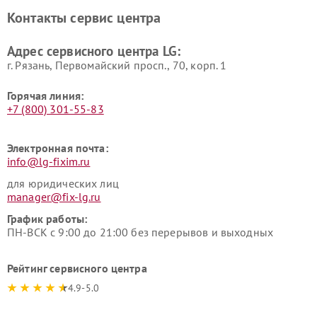
LG
видеонаблюдения LG
Контакты сервис центра
Ремонт морозильных камер
Ремонт вертикальных
LG
пылесосов LG
Адрес сервисного центра LG:
г. Рязань, Первомайский просп., 70, корп. 1
Горячая линия:
+7 (800) 301-55-83
Электронная почта:
info@lg-fixim.ru
для юридических лиц
manager@fix-lg.ru
График работы:
ПН-ВСК с 9:00 до 21:00 без перерывов и выходных
Рейтинг сервисного центра
4.9-5.0