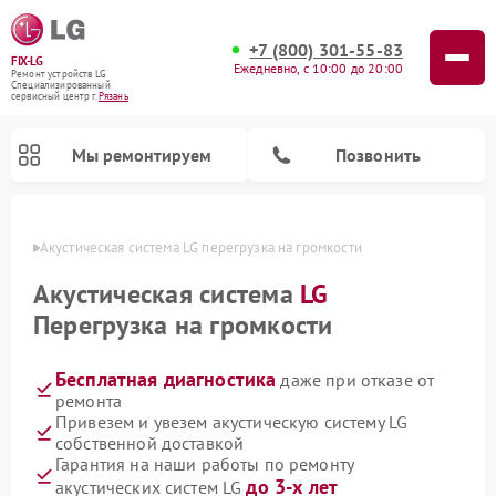
+7 (800) 301-55-83
FIX-LG
Ежедневно, с 10:00 до 20:00
Ремонт устройств LG
Специализированный
cервисный центр г.
Рязань
Мы ремонтируем
Позвонить
язани
Акустическая система LG перегрузка на громкости
Акустическая система
LG
Перегрузка на громкости
Бесплатная диагностика
даже при отказе от
ремонта
Привезем и увезем акустическую систему LG
собственной доставкой
Ремонт камер видеонаблюдения LG
Ремонт вертикальных пылесосов LG
Ремонт портативных колонок LG
Ремонт домашних кинотеатров LG
Ремонт посудомоечных машин LG
Ремонт микроволновых печей LG
Ремонт интерактивных панелей LG
Ремонт портативных акустик LG
Ремонт музыкальных центров LG
Гарантия на наши работы по ремонту
до 3-х лет
акустических систем LG