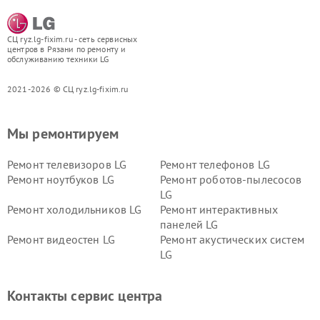
СЦ ryz.lg-fixim.ru - сеть сервисных
центров в Рязани по ремонту и
обслуживанию техники LG
2021-2026 © СЦ ryz.lg-fixim.ru
Мы ремонтируем
Ремонт телевизоров LG
Ремонт телефонов LG
Ремонт ноутбуков LG
Ремонт роботов-пылесосов
LG
Ремонт холодильников LG
Ремонт интерактивных
панелей LG
Ремонт видеостен LG
Ремонт акустических систем
LG
Ремонт портативных акустик
Ремонт камер
LG
видеонаблюдения LG
Контакты сервис центра
Ремонт морозильных камер
Ремонт вертикальных
LG
пылесосов LG